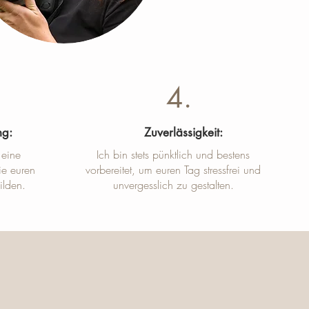
4.
ng:
Zuverlässigkeit:
 eine
Ich bin stets pünktlich und bestens
ie euren
vorbereitet, um euren Tag stressfrei und
ilden.
unvergesslich zu gestalten.