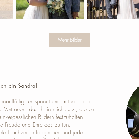
Mehr Bilder
ich bin Sandra! ​
unauffällig, entspannt und mit viel Liebe
 Vertrauen, das ihr in mich setzt, diesen
unvergesslichen Bildern festzuhalten
ine Freude und Ehre das zu tun.
ele Hochzeiten fotografiert und jede