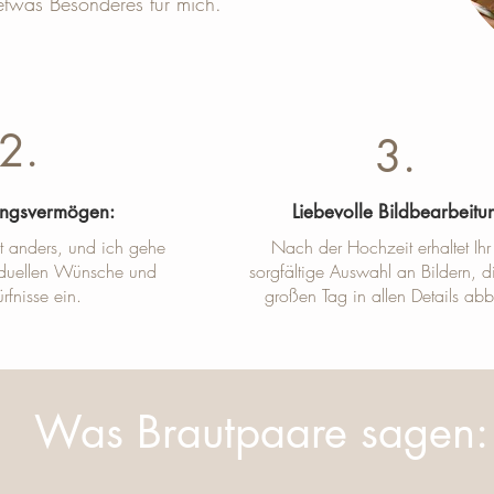
etwas Besonderes für mich.
2.
3.
ungsvermögen:
Liebevolle Bildbearbeitu
st anders, und ich gehe
Nach der Hochzeit erhaltet Ihr
viduellen Wünsche und
sorgfältige Auswahl an Bildern, d
rfnisse ein.
großen Tag in allen Details abb
Was Brautpaare sagen: