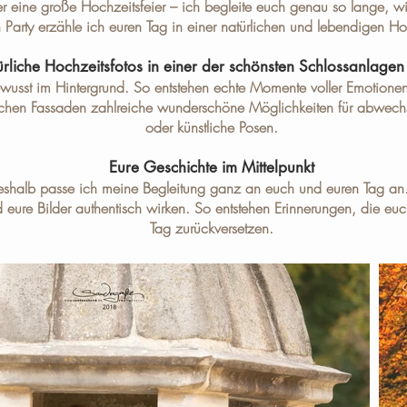
r eine große Hochzeitsfeier – ich begleite euch genau so lange, w
Party erzähle ich euren Tag in einer natürlichen und lebendigen Ho
rliche Hochzeitsfotos in einer der schönsten Schlossanlag
usst im Hintergrund. So entstehen echte Momente voller Emotionen,
ischen Fassaden zahlreiche wunderschöne Möglichkeiten für abwec
oder künstliche Posen.
Eure Geschichte im Mittelpunkt
 Deshalb passe ich meine Begleitung ganz an euch und euren Tag an
d eure Bilder authentisch wirken. So entstehen Erinnerungen, die eu
Tag zurückversetzen.