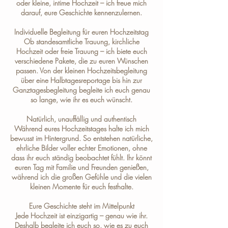
oder kleine, intime Hochzeit – ich freue mich
darauf, eure Geschichte kennenzulernen.
Individuelle Begleitung für euren Hochzeitstag
Ob standesamtliche Trauung, kirchliche
Hochzeit oder freie Trauung – ich biete euch
verschiedene
Pakete
, die zu euren Wünschen
passen. Von der kleinen Hochzeitsbegleitung
über eine Halbtagesreportage bis hin zur
Ganztagesbegleitung begleite ich euch genau
so lange, wie ihr es euch wünscht.
Natürlich, unauffällig und authentisch
Während eures Hochzeitstages halte ich mich
bewusst im Hintergrund. So entstehen natürliche,
ehrliche Bilder voller echter Emotionen, ohne
dass ihr euch ständig beobachtet fühlt. Ihr könnt
euren Tag mit Familie und Freunden genießen,
während ich die großen Gefühle und die vielen
kleinen Momente für euch festhalte.
Eure Geschichte steht im Mittelpunkt
Jede Hochzeit ist einzigartig – genau wie ihr.
Deshalb begleite ich euch so, wie es zu euch