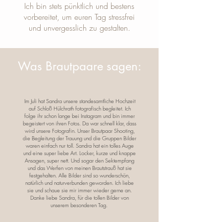
Ich bin stets pünktlich und bestens
vorbereitet, um euren Tag stressfrei
und unvergesslich zu gestalten.
Was Brautpaare sagen:
Im Juli hat Sandra unsere standesamtliche Hochzeit
auf Schloß Hülchrath fotografisch begleitet. Ich
folge ihr schon lange bei Instagram und bin immer
begeistert von ihren Fotos. Da war schnell klar, dass
wird unsere Fotografin. Unser Brautpaar Shooting,
die Begleitung der Trauung und die Gruppen Bilder
waren einfach nur toll. Sandra hat ein tolles Auge
und eine super liebe Art. Locker, kurze und knappe
Ansagen, super nett. Und sogar den Sektempfang
und das Werfen von meinen Brautstrauß hat sie
festgehalten. Alle Bilder sind so wunderschön,
natürlich und naturverbunden geworden. Ich liebe
sie und schaue sie mir immer wieder gerne an.
Danke liebe Sandra, für die tollen Bilder von
unserem besonderen Tag.