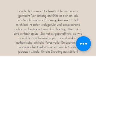
Sandra hat unsere Hochzeitsbilder im Februar
gemacht. Von anfang an fühlte es sich an, als
würde ich Sandra schon ewig kennen. Ich hab
mich bei ihr sofort wohlgefühlt und entsprechend
schön und entspannt war das Shooting. Die Fotos
sind einfach spitze, Sie hat es geschafft uns, so wie
sir wirklich sind einzufangen. Es sind wirklich
authentische, ehrliche Fotos voller Emotionen. Es
war ein tolles Erlebnis und ich würde Sandra
jederzeit wieder für ein Shooting auswählen!