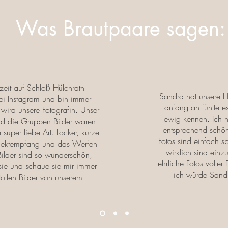
Was Brautpaare sagen:
zeit auf Schloß Hülchrath
Sandra hat unsere H
 bei Instagram und bin immer
anfang an fühlte e
s wird unsere Fotografin. Unser
ewig kennen. Ich h
nd die Gruppen Bilder waren
entsprechend schön
 super liebe Art. Locker, kurze
Fotos sind einfach sp
Sektempfang und das Werfen
wirklich sind einz
 Bilder sind so wunderschön,
ehrliche Fotos voller
sie und schaue sie mir immer
ich würde Sandr
tollen Bilder von unserem