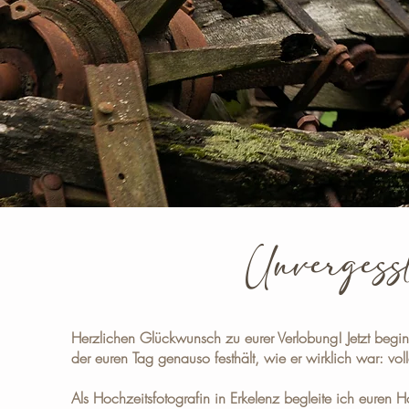
Unvergessl
Herzlichen Glückwunsch zu eurer Verlobung!
Jetzt begi
der euren Tag genauso festhält, wie er wirklich war: vo
Als
Hochzeitsfotografin in Erkelenz
begleite ich euren Ho