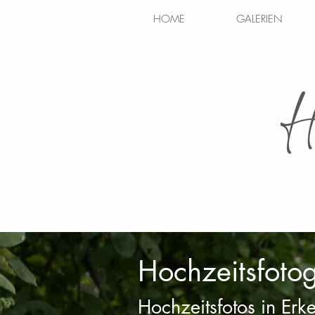
HOME
GALERIEN
SANDRA REITENBAC
Hochzeitsfotog
Hochzeitsfotos in Erk