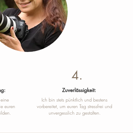
4.
ng:
Zuverlässigkeit:
 eine
Ich bin stets pünktlich und bestens
ie euren
vorbereitet, um euren Tag stressfrei und
ilden.
unvergesslich zu gestalten.