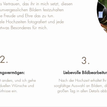
 Vertrauen, das ihr in mich setzt, diesen
unvergesslichen Bildern festzuhalten
ine Freude und Ehre das zu tun.
ele Hochzeiten fotografiert und jede
etwas Besonderes für mich.
2.
3.
ungsvermögen:
Liebevolle Bildbearbeitu
st anders, und ich gehe
Nach der Hochzeit erhaltet Ihr
viduellen Wünsche und
sorgfältige Auswahl an Bildern, d
rfnisse ein.
großen Tag in allen Details abb