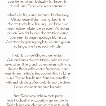
oder kleine, intime Hochzeit – ich freue mich
darauf, eure Geschichte kennenzulernen.
Individuelle Begleitung für euren Hochzeitstag
Ob standesamtliche Trauung, kirchliche
Hochzeit oder freie Trauung – ich biete euch
verschiedene
Pakete
, die zu euren Wünschen
passen. Von der kleinen Hochzeitsbegleitung
über eine Halbtagesreportage bis hin zur
Ganztagesbegleitung begleite ich euch genau
so lange, wie ihr es euch wünscht.
Natürlich, unauffällig und authentisch
Während eures Hochzeitstages halte ich mich
bewusst im Hintergrund. So entstehen natürliche,
ehrliche Bilder voller echter Emotionen, ohne
dass ihr euch ständig beobachtet fühlt. Ihr könnt
euren Tag mit Familie und Freunden genießen,
während ich die großen Gefühle und die vielen
kleinen Momente für euch festhalte.
Eure Geschichte steht im Mittelpunkt
Jede Hochzeit ist einzigartig – genau wie ihr.
Deshalb begleite ich euch so, wie es zu euch