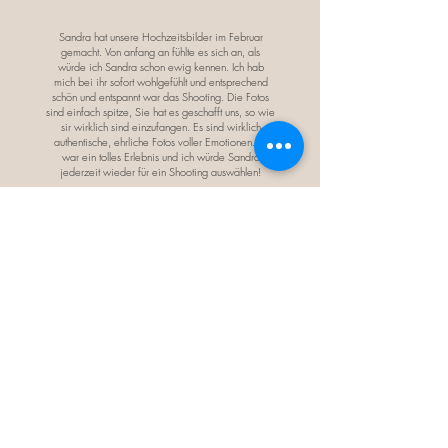
Sandra hat unsere Hochzeitsbilder im Februar
gemacht. Von anfang an fühlte es sich an, als
würde ich Sandra schon ewig kennen. Ich hab
mich bei ihr sofort wohlgefühlt und entsprechend
schön und entspannt war das Shooting. Die Fotos
sind einfach spitze, Sie hat es geschafft uns, so wie
sir wirklich sind einzufangen. Es sind wirklich
authentische, ehrliche Fotos voller Emotionen. Es
war ein tolles Erlebnis und ich würde Sandra
jederzeit wieder für ein Shooting auswählen!