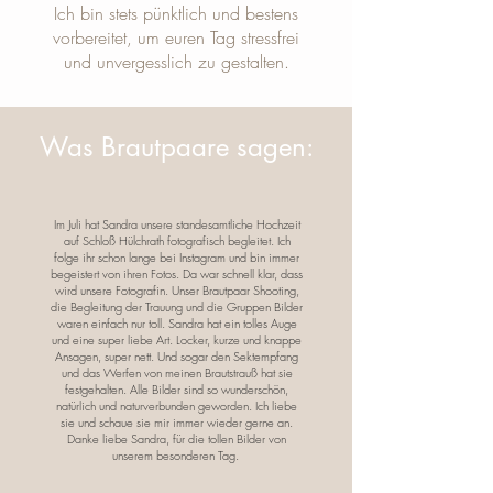
Ich bin stets pünktlich und bestens
vorbereitet, um euren Tag stressfrei
und unvergesslich zu gestalten.
Was Brautpaare sagen:
Im Juli hat Sandra unsere standesamtliche Hochzeit
auf Schloß Hülchrath fotografisch begleitet. Ich
folge ihr schon lange bei Instagram und bin immer
begeistert von ihren Fotos. Da war schnell klar, dass
wird unsere Fotografin. Unser Brautpaar Shooting,
die Begleitung der Trauung und die Gruppen Bilder
waren einfach nur toll. Sandra hat ein tolles Auge
und eine super liebe Art. Locker, kurze und knappe
Ansagen, super nett. Und sogar den Sektempfang
und das Werfen von meinen Brautstrauß hat sie
festgehalten. Alle Bilder sind so wunderschön,
natürlich und naturverbunden geworden. Ich liebe
sie und schaue sie mir immer wieder gerne an.
Danke liebe Sandra, für die tollen Bilder von
unserem besonderen Tag.