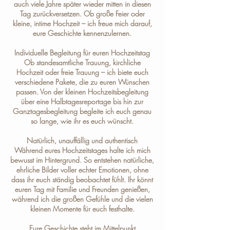
auch viele Jahre später wieder mitten in diesen
Tag zurückversetzen. Ob große Feier oder
kleine, intime Hochzeit – ich freue mich darauf,
eure Geschichte kennenzulernen.
Individuelle Begleitung für euren Hochzeitstag
Ob standesamtliche Trauung, kirchliche
Hochzeit oder freie Trauung – ich biete euch
verschiedene
Pakete
, die zu euren Wünschen
passen. Von der kleinen Hochzeitsbegleitung
über eine Halbtagesreportage bis hin zur
Ganztagesbegleitung begleite ich euch genau
so lange, wie ihr es euch wünscht.
Natürlich, unauffällig und authentisch
Während eures Hochzeitstages halte ich mich
bewusst im Hintergrund. So entstehen natürliche,
ehrliche Bilder voller echter Emotionen, ohne
dass ihr euch ständig beobachtet fühlt. Ihr könnt
euren Tag mit Familie und Freunden genießen,
während ich die großen Gefühle und die vielen
kleinen Momente für euch festhalte.
Eure Geschichte steht im Mittelpunkt