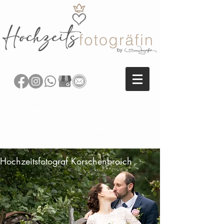
SANDRA REITENBACH
FOTOGRAFIE
HOCHZEITSFOTOGRAFIN NRW
Hochzeitsfotograf Korschenbroich