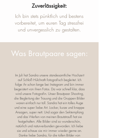
Zuverlässigkeit:
Ich bin stets pünktlich und bestens
vorbereitet, um euren Tag stressfrei
und unvergesslich zu gestalten.
Was Brautpaare sagen:
Im Juli hat Sandra unsere standesamtliche Hochzeit
auf Schloß Hülchrath fotografisch begleitet. Ich
folge ihr schon lange bei Instagram und bin immer
begeistert von ihren Fotos. Da war schnell klar, dass
wird unsere Fotografin. Unser Brautpaar Shooting,
die Begleitung der Trauung und die Gruppen Bilder
waren einfach nur toll. Sandra hat ein tolles Auge
und eine super liebe Art. Locker, kurze und knappe
Ansagen, super nett. Und sogar den Sektempfang
und das Werfen von meinen Brautstrauß hat sie
festgehalten. Alle Bilder sind so wunderschön,
natürlich und naturverbunden geworden. Ich liebe
sie und schaue sie mir immer wieder gerne an.
Danke liebe Sandra, für die tollen Bilder von