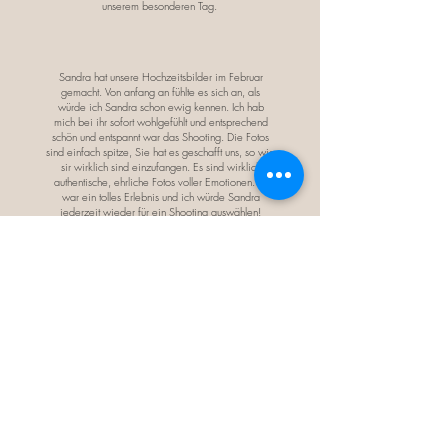
unserem besonderen Tag.
Sandra hat unsere Hochzeitsbilder im Februar
gemacht. Von anfang an fühlte es sich an, als
würde ich Sandra schon ewig kennen. Ich hab
mich bei ihr sofort wohlgefühlt und entsprechend
schön und entspannt war das Shooting. Die Fotos
sind einfach spitze, Sie hat es geschafft uns, so wie
sir wirklich sind einzufangen. Es sind wirklich
authentische, ehrliche Fotos voller Emotionen. Es
war ein tolles Erlebnis und ich würde Sandra
jederzeit wieder für ein Shooting auswählen!