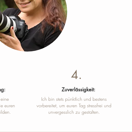
4.
ng:
Zuverlässigkeit:
 eine
Ich bin stets pünktlich und bestens
ie euren
vorbereitet, um euren Tag stressfrei und
ilden.
unvergesslich zu gestalten.