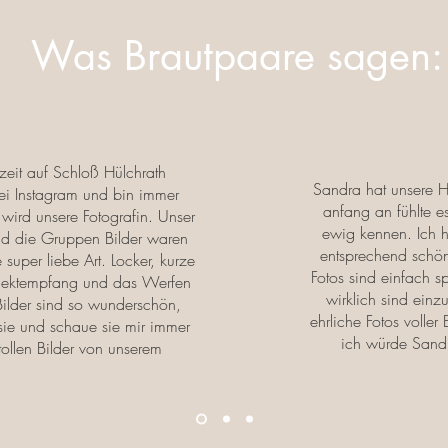
Was Brautpaare sagen:
zeit auf Schloß Hülchrath
Sandra hat unsere H
 bei Instagram und bin immer
anfang an fühlte e
s wird unsere Fotografin. Unser
ewig kennen. Ich h
nd die Gruppen Bilder waren
entsprechend schön
 super liebe Art. Locker, kurze
Fotos sind einfach sp
Sektempfang und das Werfen
wirklich sind einz
 Bilder sind so wunderschön,
ehrliche Fotos voller
sie und schaue sie mir immer
ich würde Sandr
tollen Bilder von unserem