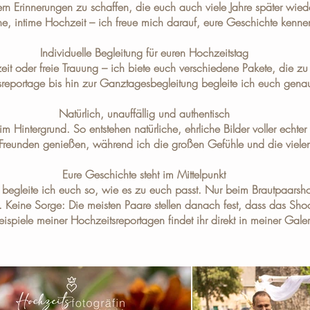
ern Erinnerungen zu schaffen, die euch auch viele Jahre später wied
ine, intime Hochzeit – ich freue mich darauf, eure Geschichte kenne
Individuelle Begleitung für euren Hochzeitstag
eit oder freie Trauung – ich biete euch verschiedene
Pakete
, die z
reportage bis hin zur Ganztagesbegleitung begleite ich euch genau
Natürlich, unauffällig und authentisch
 Hintergrund. So entstehen natürliche, ehrliche Bilder voller echte
nd Freunden genießen, während ich die großen Gefühle und die vielen
Eure Geschichte steht im Mittelpunkt
 begleite ich euch so, wie es zu euch passt. Nur beim Brautpaarshoo
 Keine Sorge: Die meisten Paare stellen danach fest, dass das Shoot
eispiele meiner Hochzeitsreportagen findet ihr direkt in meiner
Galer