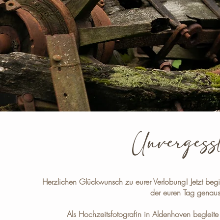
Unvergessl
Herzlichen Glückwunsch zu eurer Verlobung!
Jetzt beg
der euren Tag genauso
Als
Hochzeitsfotografin in Aldenhoven
begleite