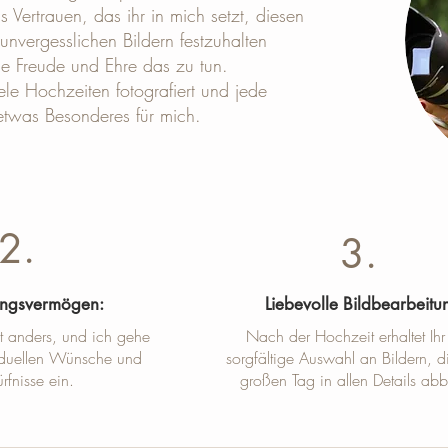
 Vertrauen, das ihr in mich setzt, diesen
unvergesslichen Bildern festzuhalten
ine Freude und Ehre das zu tun.
ele Hochzeiten fotografiert und jede
etwas Besonderes für mich.
2.
3.
ungsvermögen:
Liebevolle Bildbearbeitu
st anders, und ich gehe
Nach der Hochzeit erhaltet Ihr
viduellen Wünsche und
sorgfältige Auswahl an Bildern, d
rfnisse ein.
großen Tag in allen Details abb