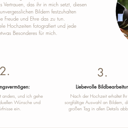
 Vertrauen, das ihr in mich setzt, diesen
unvergesslichen Bildern festzuhalten
ine Freude und Ehre das zu tun.
ele Hochzeiten fotografiert und jede
etwas Besonderes für mich.
2.
3.
ungsvermögen:
Liebevolle Bildbearbeitu
st anders, und ich gehe
Nach der Hochzeit erhaltet Ihr
viduellen Wünsche und
sorgfältige Auswahl an Bildern, d
rfnisse ein.
großen Tag in allen Details abb