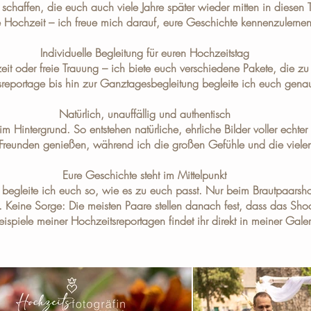
schaffen, die euch auch viele Jahre später wieder mitten in diesen 
e Hochzeit – ich freue mich darauf, eure Geschichte kennenzulernen
Individuelle Begleitung für euren Hochzeitstag
eit oder freie Trauung – ich biete euch verschiedene
Pakete
, die z
reportage bis hin zur Ganztagesbegleitung begleite ich euch genau
Natürlich, unauffällig und authentisch
 Hintergrund. So entstehen natürliche, ehrliche Bilder voller echte
nd Freunden genießen, während ich die großen Gefühle und die vielen
Eure Geschichte steht im Mittelpunkt
 begleite ich euch so, wie es zu euch passt. Nur beim Brautpaarshoo
 Keine Sorge: Die meisten Paare stellen danach fest, dass das Shoot
eispiele meiner Hochzeitsreportagen findet ihr direkt in meiner
Galer