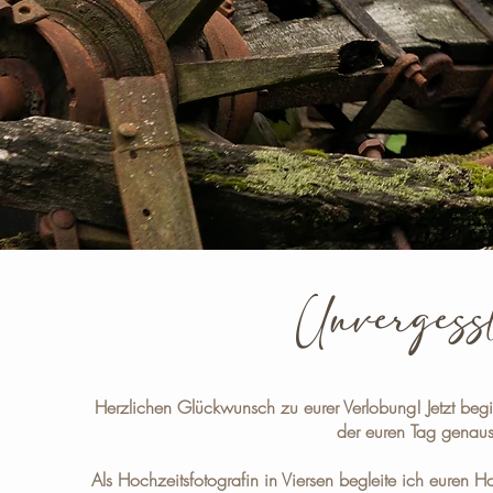
Unvergessl
Herzlichen Glückwunsch zu eurer Verlobung!
Jetzt beg
der euren Tag genauso
Als
Hochzeitsfotografin in Viersen
begleite ich euren Ho