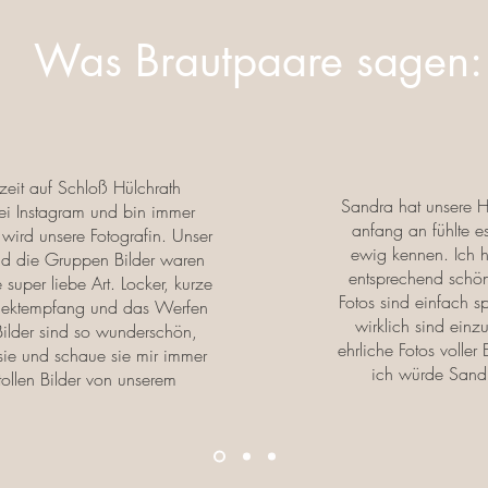
Was Brautpaare sagen:
zeit auf Schloß Hülchrath
Sandra hat unsere H
 bei Instagram und bin immer
anfang an fühlte e
s wird unsere Fotografin. Unser
ewig kennen. Ich h
nd die Gruppen Bilder waren
entsprechend schön
 super liebe Art. Locker, kurze
Fotos sind einfach sp
Sektempfang und das Werfen
wirklich sind einz
 Bilder sind so wunderschön,
ehrliche Fotos voller
sie und schaue sie mir immer
ich würde Sandr
tollen Bilder von unserem