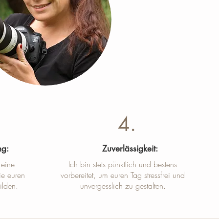
4.
ng:
Zuverlässigkeit:
 eine
Ich bin stets pünktlich und bestens
ie euren
vorbereitet, um euren Tag stressfrei und
ilden.
unvergesslich zu gestalten.