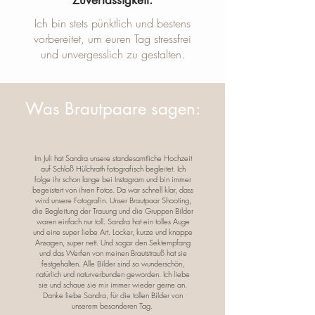
Zuverlässigkeit:
Ich bin stets pünktlich und bestens
vorbereitet, um euren Tag stressfrei
und unvergesslich zu gestalten.
Was Brautpaare sagen:
Im Juli hat Sandra unsere standesamtliche Hochzeit
auf Schloß Hülchrath fotografisch begleitet. Ich
folge ihr schon lange bei Instagram und bin immer
begeistert von ihren Fotos. Da war schnell klar, dass
wird unsere Fotografin. Unser Brautpaar Shooting,
die Begleitung der Trauung und die Gruppen Bilder
waren einfach nur toll. Sandra hat ein tolles Auge
und eine super liebe Art. Locker, kurze und knappe
Ansagen, super nett. Und sogar den Sektempfang
und das Werfen von meinen Brautstrauß hat sie
festgehalten. Alle Bilder sind so wunderschön,
natürlich und naturverbunden geworden. Ich liebe
sie und schaue sie mir immer wieder gerne an.
Danke liebe Sandra, für die tollen Bilder von
unserem besonderen Tag.