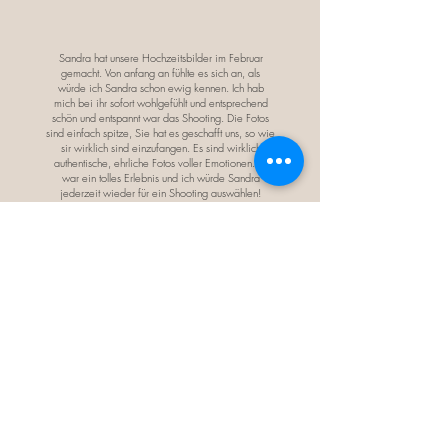
Sandra hat unsere Hochzeitsbilder im Februar
gemacht. Von anfang an fühlte es sich an, als
würde ich Sandra schon ewig kennen. Ich hab
mich bei ihr sofort wohlgefühlt und entsprechend
schön und entspannt war das Shooting. Die Fotos
sind einfach spitze, Sie hat es geschafft uns, so wie
sir wirklich sind einzufangen. Es sind wirklich
authentische, ehrliche Fotos voller Emotionen. Es
war ein tolles Erlebnis und ich würde Sandra
jederzeit wieder für ein Shooting auswählen!