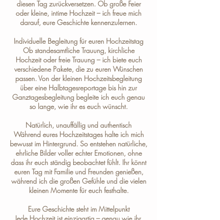
diesen Tag zurückversetzen. Ob große Feier
oder kleine, intime Hochzeit – ich freue mich
darauf, eure Geschichte kennenzulernen.
Individuelle Begleitung für euren Hochzeitstag
Ob standesamtliche Trauung, kirchliche
Hochzeit oder freie Trauung – ich biete euch
verschiedene
Pakete
, die zu euren Wünschen
passen. Von der kleinen Hochzeitsbegleitung
über eine Halbtagesreportage bis hin zur
Ganztagesbegleitung begleite ich euch genau
so lange, wie ihr es euch wünscht.
Natürlich, unauffällig und authentisch
Während eures Hochzeitstages halte ich mich
bewusst im Hintergrund. So entstehen natürliche,
ehrliche Bilder voller echter Emotionen, ohne
dass ihr euch ständig beobachtet fühlt. Ihr könnt
euren Tag mit Familie und Freunden genießen,
während ich die großen Gefühle und die vielen
kleinen Momente für euch festhalte.
Eure Geschichte steht im Mittelpunkt
Jede Hochzeit ist einzigartig – genau wie ihr.