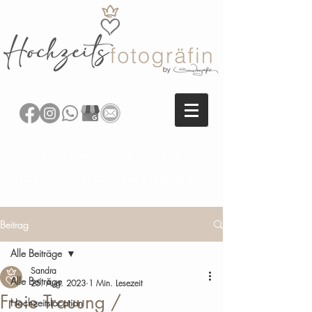
SANDRA REITENBACH
FOTOGRAFIE
HOCHZEITSFOTOGRAFIN NRW
Beitrag
Alle Beiträge
Sandra
Alle Beiträge
25. Aug. 2023
1 Min. Lesezeit
Freie Trauung /
Hochzeitslocation