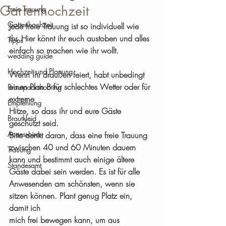
Gartenhochzeit
Freie Trauung
Gartenhochzeit
Jede freie Trauung ist so individuell wie 
ihr. Hier könnt ihr euch austoben und alles 
Tipps
einfach so machen wie ihr wollt.
wedding guide
Hochzeit und Planung
Wenn ihr draußen feiert, habt unbedingt 
einen Plan B für schlechtes Wetter oder für 
Brautpaarshooting
extreme 
Empfehlung
Hitze, so dass ihr und eure Gäste 
Brautkleid
geschützt seid.
Accessoires
Bitte denkt daran, dass eine freie Trauung 
zwischen 40 und 60 Minuten dauern 
Trauung
kann und bestimmt auch einige ältere 
Standesamt
Gäste dabei sein werden. Es ist für alle 
Anwesenden am schönsten, wenn sie 
sitzen können. Plant genug Platz ein, 
damit ich 
mich frei bewegen kann, um aus 