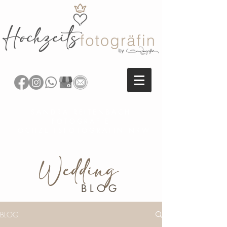
SANDRA REITENBACH
FOTOGRAFIE
HOCHZEITSFOTOGRAFIN NRW
Wedding
BLOG
BLOG