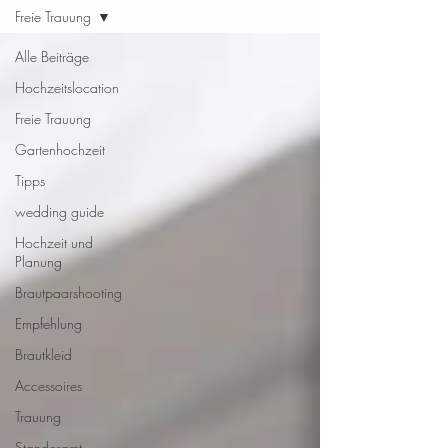
Freie Trauung
Alle Beiträge
Hochzeitslocation
Freie Trauung
Gartenhochzeit
Tipps
wedding guide
Hochzeit und
Planung
Brautpaarshooting
Empfehlung
Brautkleid
Accessoires
Trauung
Standesamt