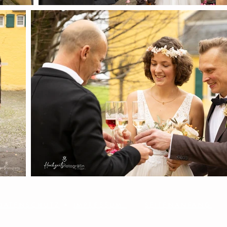
DATENSCHUTZ
•
IMPRESSUM
SEITENANFANG
Webmaster Login