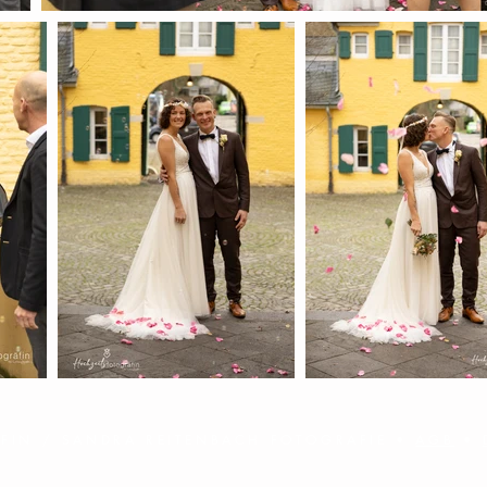
FIN / SANDRA REITENBACH FOTOGRAFIE
•
AGB
•