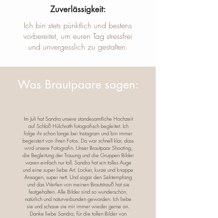
Zuverlässigkeit:
Ich bin stets pünktlich und bestens
vorbereitet, um euren Tag stressfrei
und unvergesslich zu gestalten.
Was Brautpaare sagen:
Im Juli hat Sandra unsere standesamtliche Hochzeit
auf Schloß Hülchrath fotografisch begleitet. Ich
folge ihr schon lange bei Instagram und bin immer
begeistert von ihren Fotos. Da war schnell klar, dass
wird unsere Fotografin. Unser Brautpaar Shooting,
die Begleitung der Trauung und die Gruppen Bilder
waren einfach nur toll. Sandra hat ein tolles Auge
und eine super liebe Art. Locker, kurze und knappe
Ansagen, super nett. Und sogar den Sektempfang
und das Werfen von meinen Brautstrauß hat sie
festgehalten. Alle Bilder sind so wunderschön,
natürlich und naturverbunden geworden. Ich liebe
sie und schaue sie mir immer wieder gerne an.
Danke liebe Sandra, für die tollen Bilder von