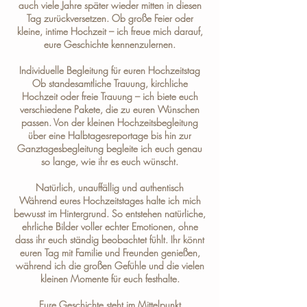
auch viele Jahre später wieder mitten in diesen
Tag zurückversetzen. Ob große Feier oder
kleine, intime Hochzeit – ich freue mich darauf,
eure Geschichte kennenzulernen.
Individuelle Begleitung für euren Hochzeitstag
Ob standesamtliche Trauung, kirchliche
Hochzeit oder freie Trauung – ich biete euch
verschiedene
Pakete
, die zu euren Wünschen
passen. Von der kleinen Hochzeitsbegleitung
über eine Halbtagesreportage bis hin zur
Ganztagesbegleitung begleite ich euch genau
so lange, wie ihr es euch wünscht.
Natürlich, unauffällig und authentisch
Während eures Hochzeitstages halte ich mich
bewusst im Hintergrund. So entstehen natürliche,
ehrliche Bilder voller echter Emotionen, ohne
dass ihr euch ständig beobachtet fühlt. Ihr könnt
euren Tag mit Familie und Freunden genießen,
während ich die großen Gefühle und die vielen
kleinen Momente für euch festhalte.
Eure Geschichte steht im Mittelpunkt