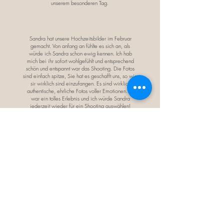
unserem besonderen Tag.
Sandra hat unsere Hochzeitsbilder im Februar
gemacht. Von anfang an fühlte es sich an, als
würde ich Sandra schon ewig kennen. Ich hab
mich bei ihr sofort wohlgefühlt und entsprechend
schön und entspannt war das Shooting. Die Fotos
sind einfach spitze, Sie hat es geschafft uns, so wie
sir wirklich sind einzufangen. Es sind wirklich
authentische, ehrliche Fotos voller Emotionen. Es
war ein tolles Erlebnis und ich würde Sandra
jederzeit wieder für ein Shooting auswählen!