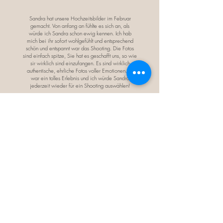
Sandra hat unsere Hochzeitsbilder im Februar
gemacht. Von anfang an fühlte es sich an, als
würde ich Sandra schon ewig kennen. Ich hab
mich bei ihr sofort wohlgefühlt und entsprechend
schön und entspannt war das Shooting. Die Fotos
sind einfach spitze, Sie hat es geschafft uns, so wie
sir wirklich sind einzufangen. Es sind wirklich
authentische, ehrliche Fotos voller Emotionen. Es
war ein tolles Erlebnis und ich würde Sandra
jederzeit wieder für ein Shooting auswählen!