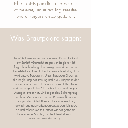
Ich bin stets pünktlich und bestens
vorbereitet, um euren Tag stressfrei
und unvergesslich zu gestalten.
Was Brautpaare sagen:
Im Juli hat Sandra unsere standesamtliche Hochzeit
auf Schloß Hülchrath fotografisch begleitet. Ich
folge ihr schon lange bei Instagram und bin immer
begeistert von ihren Fotos. Da war schnell klar, dass
wird unsere Fotografin. Unser Brautpaar Shooting,
die Begleitung der Trauung und die Gruppen Bilder
waren einfach nur toll. Sandra hat ein tolles Auge
und eine super liebe Art. Locker, kurze und knappe
Ansagen, super nett. Und sogar den Sektempfang
und das Werfen von meinen Brautstrauß hat sie
festgehalten. Alle Bilder sind so wunderschön,
natürlich und naturverbunden geworden. Ich liebe
sie und schaue sie mir immer wieder gerne an.
Danke liebe Sandra, für die tollen Bilder von
unserem besonderen Tag.