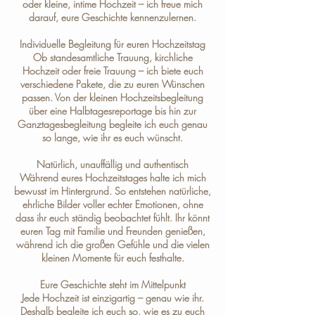
oder kleine, intime Hochzeit – ich freue mich
darauf, eure Geschichte kennenzulernen.
Individuelle Begleitung für euren Hochzeitstag
Ob standesamtliche Trauung, kirchliche
Hochzeit oder freie Trauung – ich biete euch
verschiedene
Pakete
, die zu euren Wünschen
passen. Von der kleinen Hochzeitsbegleitung
über eine Halbtagesreportage bis hin zur
Ganztagesbegleitung begleite ich euch genau
so lange, wie ihr es euch wünscht.
Natürlich, unauffällig und authentisch
Während eures Hochzeitstages halte ich mich
bewusst im Hintergrund. So entstehen natürliche,
ehrliche Bilder voller echter Emotionen, ohne
dass ihr euch ständig beobachtet fühlt. Ihr könnt
euren Tag mit Familie und Freunden genießen,
während ich die großen Gefühle und die vielen
kleinen Momente für euch festhalte.
Eure Geschichte steht im Mittelpunkt
Jede Hochzeit ist einzigartig – genau wie ihr.
Deshalb begleite ich euch so, wie es zu euch