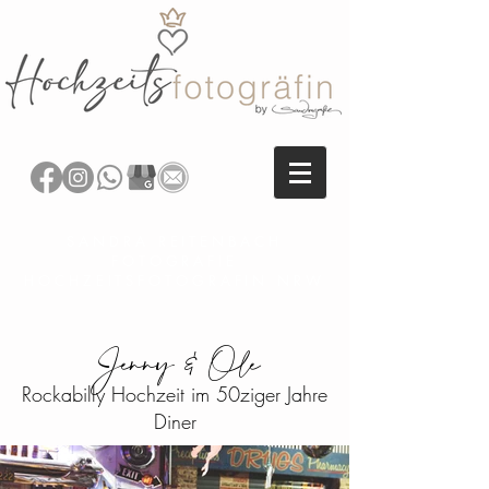
SANDRA REITENBACH
FOTOGRAFIE
HOCHZEITSFOTOGRAFIN NRW
Jenny & Ole
Rockabilly Hochzeit im 50ziger Jahre
Diner