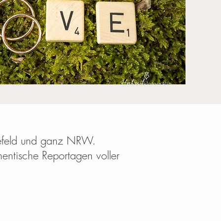
refeld und ganz NRW.
hentische Reportagen voller
DATENSCHUTZ
•
IMPRESSUM
SEITENANFANG