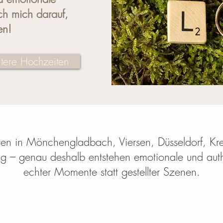
ch mich darauf,
en!
tere Hochzeiten
iten in Mönchengladbach, Viersen, Düsseldorf, K
tig – genau deshalb entstehen emotionale und aut
echter Momente statt gestellter Szenen.
FIN / SANDRA REITENBACH FOTOGRAFIE
•
AGB
•