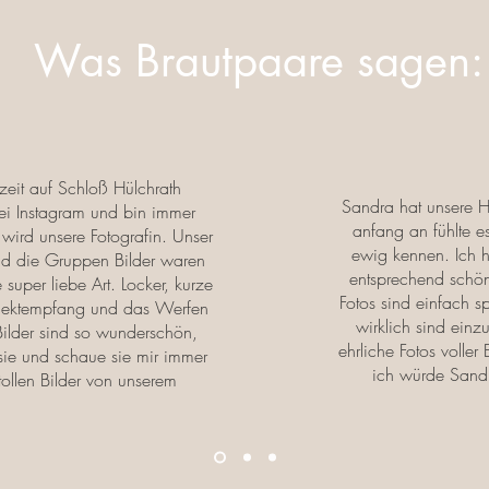
Was Brautpaare sagen:
zeit auf Schloß Hülchrath
Sandra hat unsere H
 bei Instagram und bin immer
anfang an fühlte e
s wird unsere Fotografin. Unser
ewig kennen. Ich h
nd die Gruppen Bilder waren
entsprechend schön
 super liebe Art. Locker, kurze
Fotos sind einfach sp
Sektempfang und das Werfen
wirklich sind einz
 Bilder sind so wunderschön,
ehrliche Fotos voller
sie und schaue sie mir immer
ich würde Sandr
tollen Bilder von unserem