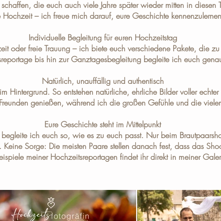
schaffen, die euch auch viele Jahre später wieder mitten in diesen 
e Hochzeit – ich freue mich darauf, eure Geschichte kennenzulernen
Individuelle Begleitung für euren Hochzeitstag
eit oder freie Trauung – ich biete euch verschiedene
Pakete
, die z
reportage bis hin zur Ganztagesbegleitung begleite ich euch genau
Natürlich, unauffällig und authentisch
 Hintergrund. So entstehen natürliche, ehrliche Bilder voller echte
nd Freunden genießen, während ich die großen Gefühle und die vielen
Eure Geschichte steht im Mittelpunkt
 begleite ich euch so, wie es zu euch passt. Nur beim Brautpaarshoo
 Keine Sorge: Die meisten Paare stellen danach fest, dass das Shoot
eispiele meiner Hochzeitsreportagen findet ihr direkt in meiner
Galer