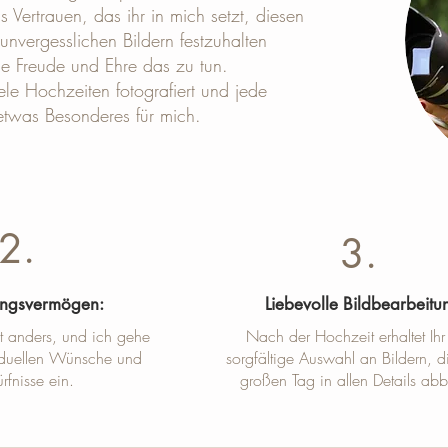
 Vertrauen, das ihr in mich setzt, diesen
unvergesslichen Bildern festzuhalten
ine Freude und Ehre das zu tun.
ele Hochzeiten fotografiert und jede
etwas Besonderes für mich.
2.
3.
ungsvermögen:
Liebevolle Bildbearbeitu
st anders, und ich gehe
Nach der Hochzeit erhaltet Ihr
viduellen Wünsche und
sorgfältige Auswahl an Bildern, d
rfnisse ein.
großen Tag in allen Details abb