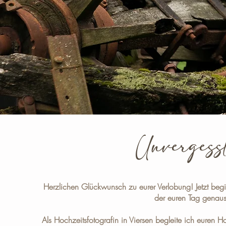
Unvergessl
Herzlichen Glückwunsch zu eurer Verlobung!
Jetzt beg
der euren Tag genauso
Als
Hochzeitsfotografin in Viersen
begleite ich euren Ho