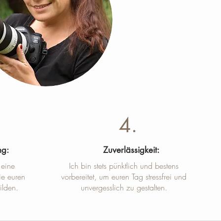
4.
ng:
Zuverlässigkeit:
 eine
Ich bin stets pünktlich und bestens
ie euren
vorbereitet, um euren Tag stressfrei und
ilden.
unvergesslich zu gestalten.