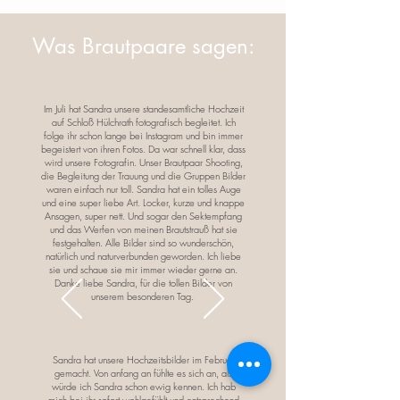
Was Brautpaare sagen:
Im Juli hat Sandra unsere standesamtliche Hochzeit
auf Schloß Hülchrath fotografisch begleitet. Ich
folge ihr schon lange bei Instagram und bin immer
begeistert von ihren Fotos. Da war schnell klar, dass
wird unsere Fotografin. Unser Brautpaar Shooting,
die Begleitung der Trauung und die Gruppen Bilder
waren einfach nur toll. Sandra hat ein tolles Auge
und eine super liebe Art. Locker, kurze und knappe
Ansagen, super nett. Und sogar den Sektempfang
und das Werfen von meinen Brautstrauß hat sie
festgehalten. Alle Bilder sind so wunderschön,
natürlich und naturverbunden geworden. Ich liebe
sie und schaue sie mir immer wieder gerne an.
Danke liebe Sandra, für die tollen Bilder von
unserem besonderen Tag.
Sandra hat unsere Hochzeitsbilder im Februar
gemacht. Von anfang an fühlte es sich an, als
würde ich Sandra schon ewig kennen. Ich hab
mich bei ihr sofort wohlgefühlt und entsprechend