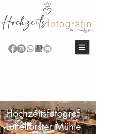
SANDRA REITENBACH
FOTOGRAFIE
HOCHZEITSFOTOGRAFIN NRW
Hochzeitsfotograf
Lüttelforster Mühle