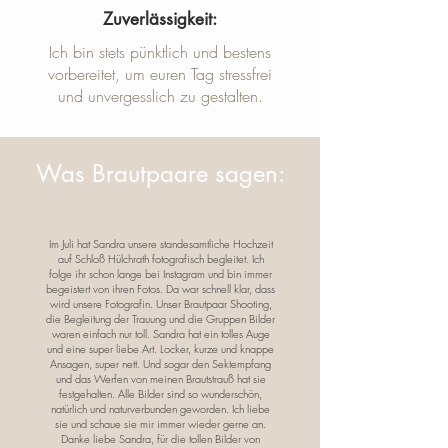
Zuverlässigkeit:
Ich bin stets pünktlich und bestens
vorbereitet, um euren Tag stressfrei
und unvergesslich zu gestalten.
Was Brautpaare sagen:
Im Juli hat Sandra unsere standesamtliche Hochzeit
auf Schloß Hülchrath fotografisch begleitet. Ich
folge ihr schon lange bei Instagram und bin immer
begeistert von ihren Fotos. Da war schnell klar, dass
wird unsere Fotografin. Unser Brautpaar Shooting,
die Begleitung der Trauung und die Gruppen Bilder
waren einfach nur toll. Sandra hat ein tolles Auge
und eine super liebe Art. Locker, kurze und knappe
Ansagen, super nett. Und sogar den Sektempfang
und das Werfen von meinen Brautstrauß hat sie
festgehalten. Alle Bilder sind so wunderschön,
natürlich und naturverbunden geworden. Ich liebe
sie und schaue sie mir immer wieder gerne an.
Danke liebe Sandra, für die tollen Bilder von