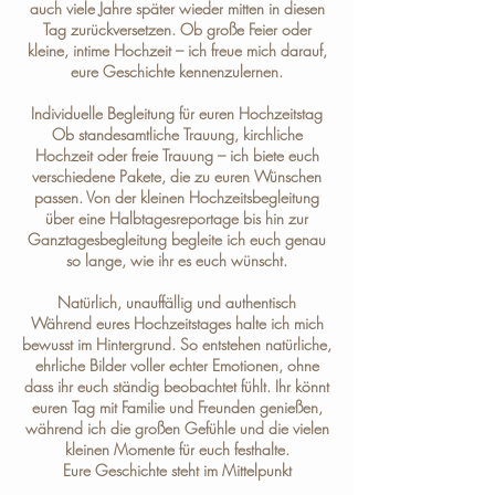
auch viele Jahre später wieder mitten in diesen
Tag zurückversetzen. Ob große Feier oder
kleine, intime Hochzeit – ich freue mich darauf,
eure Geschichte kennenzulernen.
Individuelle Begleitung für euren Hochzeitstag
Ob standesamtliche Trauung, kirchliche
Hochzeit oder freie Trauung – ich biete euch
verschiedene
Pakete
, die zu euren Wünschen
passen. Von der kleinen Hochzeitsbegleitung
über eine Halbtagesreportage bis hin zur
Ganztagesbegleitung begleite ich euch genau
so lange, wie ihr es euch wünscht.
Natürlich, unauffällig und authentisch
Während eures Hochzeitstages halte ich mich
bewusst im Hintergrund. So entstehen natürliche,
ehrliche Bilder voller echter Emotionen, ohne
dass ihr euch ständig beobachtet fühlt. Ihr könnt
euren Tag mit Familie und Freunden genießen,
während ich die großen Gefühle und die vielen
kleinen Momente für euch festhalte.
Eure Geschichte steht im Mittelpunkt