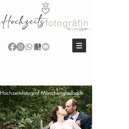
SANDRA REITENBACH
FOTOGRAFIE
HOCHZEITSFOTOGRAFIN NRW
Hochzeitsfotograf Mönchengladbach