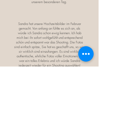
unserem besonderen Tag.
Sandra hat unsere Hochzeitsbilder im Februar
gemacht. Von anfang an fühlte es sich an, als
würde ich Sandra schon ewig kennen. Ich hab
mich bei ihr sofort wohlgefühlt und entsprechend
schön und entspannt war das Shooting. Die Fotos
sind einfach spitze, Sie hat es geschafft uns, so wie
sir wirklich sind einzufangen. Es sind wirklich
authentische, ehrliche Fotos voller Emotionen. Es
war ein tolles Erlebnis und ich würde Sandra
jederzeit wieder für ein Shooting auswählen!