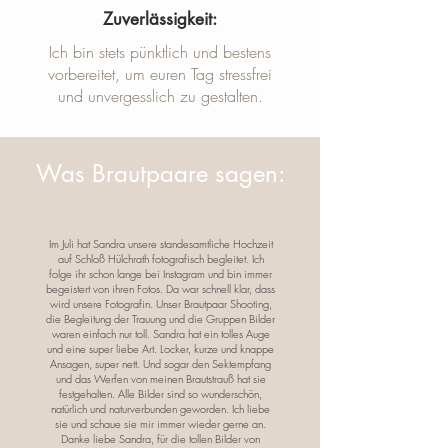
Zuverlässigkeit:
Ich bin stets pünktlich und bestens
vorbereitet, um euren Tag stressfrei
und unvergesslich zu gestalten.
Was Brautpaare sagen:
Im Juli hat Sandra unsere standesamtliche Hochzeit
auf Schloß Hülchrath fotografisch begleitet. Ich
folge ihr schon lange bei Instagram und bin immer
begeistert von ihren Fotos. Da war schnell klar, dass
wird unsere Fotografin. Unser Brautpaar Shooting,
die Begleitung der Trauung und die Gruppen Bilder
waren einfach nur toll. Sandra hat ein tolles Auge
und eine super liebe Art. Locker, kurze und knappe
Ansagen, super nett. Und sogar den Sektempfang
und das Werfen von meinen Brautstrauß hat sie
festgehalten. Alle Bilder sind so wunderschön,
natürlich und naturverbunden geworden. Ich liebe
sie und schaue sie mir immer wieder gerne an.
Danke liebe Sandra, für die tollen Bilder von