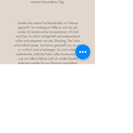
unserem besonderen Tag.
Sandra hat unsere Hochzeitsbilder im Februar
gemacht. Von anfang an fühlte es sich an, als
würde ich Sandra schon ewig kennen. Ich hab
mich bei ihr sofort wohlgefühlt und entsprechend
schön und entspannt war das Shooting. Die Fotos
sind einfach spitze, Sie hat es geschafft uns, so wie
sir wirklich sind einzufangen. Es sind wirklich
authentische, ehrliche Fotos voller Emotionen. Es
war ein tolles Erlebnis und ich würde Sandra
jederzeit wieder für ein Shooting auswählen!