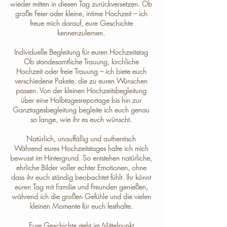
wieder mitten in diesen Tag zurückversetzen. Ob
große Feier oder kleine, intime Hochzeit – ich
freue mich darauf, eure Geschichte
kennenzulernen.
Individuelle Begleitung für euren Hochzeitstag
Ob standesamtliche Trauung, kirchliche
Hochzeit oder freie Trauung – ich biete euch
verschiedene
Pakete
, die zu euren Wünschen
passen. Von der kleinen Hochzeitsbegleitung
über eine Halbtagesreportage bis hin zur
Ganztagesbegleitung begleite ich euch genau
so lange, wie ihr es euch wünscht.
Natürlich, unauffällig und authentisch
Während eures Hochzeitstages halte ich mich
bewusst im Hintergrund. So entstehen natürliche,
ehrliche Bilder voller echter Emotionen, ohne
dass ihr euch ständig beobachtet fühlt. Ihr könnt
euren Tag mit Familie und Freunden genießen,
während ich die großen Gefühle und die vielen
kleinen Momente für euch festhalte.
Eure Geschichte steht im Mittelpunkt