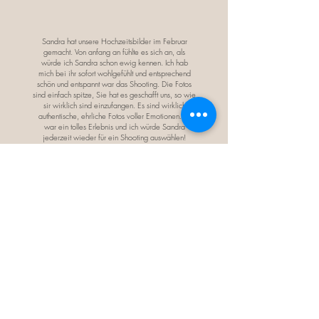
Sandra hat unsere Hochzeitsbilder im Februar
gemacht. Von anfang an fühlte es sich an, als
würde ich Sandra schon ewig kennen. Ich hab
mich bei ihr sofort wohlgefühlt und entsprechend
schön und entspannt war das Shooting. Die Fotos
sind einfach spitze, Sie hat es geschafft uns, so wie
sir wirklich sind einzufangen. Es sind wirklich
authentische, ehrliche Fotos voller Emotionen. Es
war ein tolles Erlebnis und ich würde Sandra
jederzeit wieder für ein Shooting auswählen!