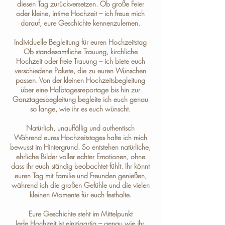
diesen Tag zurückversetzen. Ob große Feier
oder kleine, intime Hochzeit – ich freue mich
darauf, eure Geschichte kennenzulernen.
Individuelle Begleitung für euren Hochzeitstag
Ob standesamtliche Trauung, kirchliche
Hochzeit oder freie Trauung – ich biete euch
verschiedene
Pakete
, die zu euren Wünschen
passen. Von der kleinen Hochzeitsbegleitung
über eine Halbtagesreportage bis hin zur
Ganztagesbegleitung begleite ich euch genau
so lange, wie ihr es euch wünscht.
Natürlich, unauffällig und authentisch
Während eures Hochzeitstages halte ich mich
bewusst im Hintergrund. So entstehen natürliche,
ehrliche Bilder voller echter Emotionen, ohne
dass ihr euch ständig beobachtet fühlt. Ihr könnt
euren Tag mit Familie und Freunden genießen,
während ich die großen Gefühle und die vielen
kleinen Momente für euch festhalte.
Eure Geschichte steht im Mittelpunkt
Jede Hochzeit ist einzigartig – genau wie ihr.