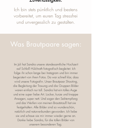
Zuverlässigkeit:
Ich bin stets pünktlich und bestens
vorbereitet, um euren Tag stressfrei
und unvergesslich zu gestalten.
Was Brautpaare sagen:
Im Juli hat Sandra unsere standesamtliche Hochzeit
auf Schloß Hülchrath fotografisch begleitet. Ich
folge ihr schon lange bei Instagram und bin immer
begeistert von ihren Fotos. Da war schnell klar, dass
wird unsere Fotografin. Unser Brautpaar Shooting,
die Begleitung der Trauung und die Gruppen Bilder
waren einfach nur toll. Sandra hat ein tolles Auge
und eine super liebe Art. Locker, kurze und knappe
Ansagen, super nett. Und sogar den Sektempfang
und das Werfen von meinen Brautstrauß hat sie
festgehalten. Alle Bilder sind so wunderschön,
natürlich und naturverbunden geworden. Ich liebe
sie und schaue sie mir immer wieder gerne an.
Danke liebe Sandra, für die tollen Bilder von
unserem besonderen Tag.